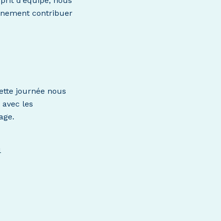
sprit d’équipe, nous
inement contribuer
ette journée nous
 avec les
age.
u