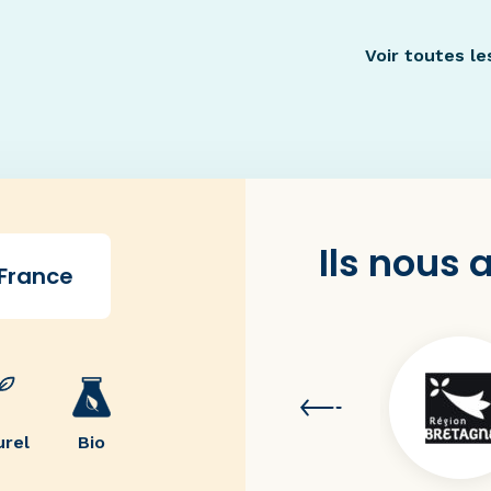
Voir toutes le
Ils nous
 France
urel
Bio