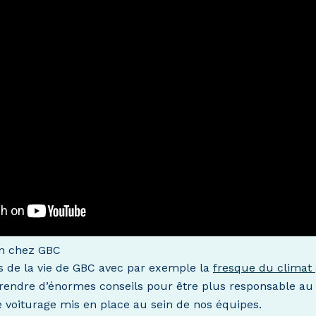
on chez GBC
és de la vie de GBC avec par exemple la
fresque du climat
rendre d’énormes conseils pour être plus responsable au s
 voiturage mis en place au sein de nos équipes.