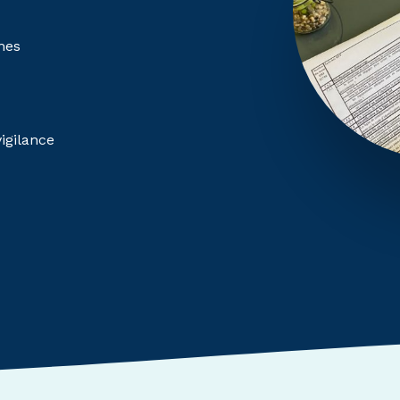
mes
igilance