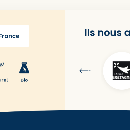
Ils nous
 France
urel
Bio