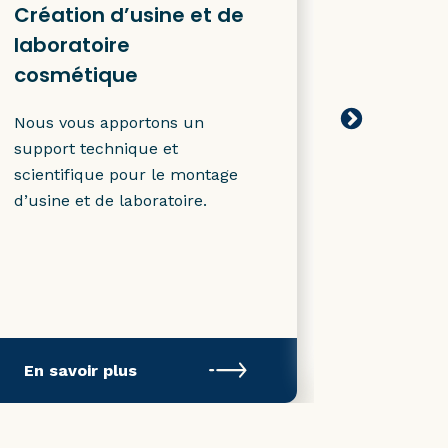
Création d’usine et de
Commen
laboratoire
marque
cosmétique
cosmét
Nous vous apportons un
Vous souh
support technique et
marque ? 
scientifique pour le montage
vous deve
d’usine et de laboratoire.
élaborer 
ressemble
En savoir plus
En savoi