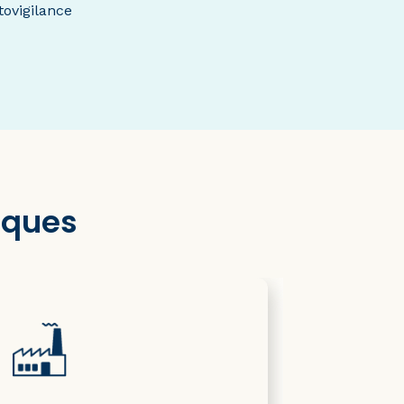
tovigilance
iques